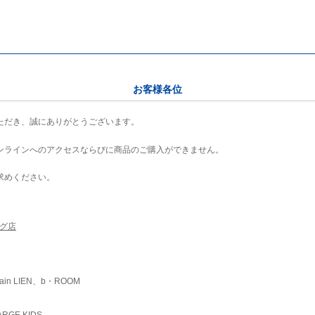
お客様各位
ただき、誠にありがとうございます。
ンラインへのアクセスならびに商品のご購入ができません。
求めください。
ング店
ain LIEN、b・ROOM
RGE KIDS