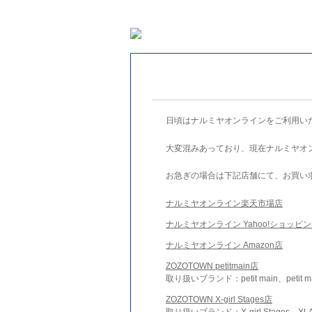
日頃はナルミヤオンラインをご利用い
大変混みあっており、現在ナルミヤオ
お急ぎの場合は下記店舗にて、お買い
ナルミヤオンライン楽天市場店
ナルミヤオンライン Yahoo!ショッピ
ナルミヤオンライン Amazon店
ZOZOTOWN petitmain店
取り扱いブランド：petit main、petit m
ZOZOTOWN X-girl Stages店
取り扱いブランド：X-girl Stages、XLA