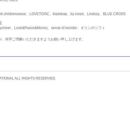
childrenswear、LOVETOXIC、kladskap、by loveit、Lindsay、BLUE CROSS
店
ycheer、Love&Peace&Money、sense of wonder、キリンのソフィ
が、何卒ご理解いただきますようお願い申し上げます。