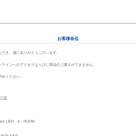
お客様各位
ただき、誠にありがとうございます。
ンラインへのアクセスならびに商品のご購入ができません。
求めください。
ング店
ain LIEN、b・ROOM
RGE KIDS