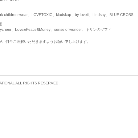
childrenswear、LOVETOXIC、kladskap、by loveit、Lindsay、BLUE CROSS
店
ycheer、Love&Peace&Money、sense of wonder、キリンのソフィ
が、何卒ご理解いただきますようお願い申し上げます。