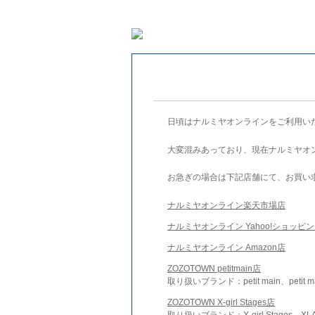
日頃はナルミヤオンラインをご利用い
大変混みあっており、現在ナルミヤオ
お急ぎの場合は下記店舗にて、お買い
ナルミヤオンライン楽天市場店
ナルミヤオンライン Yahoo!ショッピ
ナルミヤオンライン Amazon店
ZOZOTOWN petitmain店
取り扱いブランド：petit main、petit m
ZOZOTOWN X-girl Stages店
取り扱いブランド：X-girl Stages、XLA