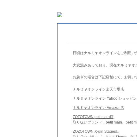
日頃はナルミヤオンラインをご利用い
大変混みあっており、現在ナルミヤオ
お急ぎの場合は下記店舗にて、お買い
ナルミヤオンライン楽天市場店
ナルミヤオンライン Yahoo!ショッピ
ナルミヤオンライン Amazon店
ZOZOTOWN petitmain店
取り扱いブランド：petit main、petit m
ZOZOTOWN X-girl Stages店
取り扱いブランド：X-girl Stages、XLA