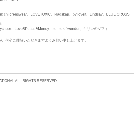
childrenswear、LOVETOXIC、kladskap、by loveit、Lindsay、BLUE CROSS
店
ycheer、Love&Peace&Money、sense of wonder、キリンのソフィ
が、何卒ご理解いただきますようお願い申し上げます。