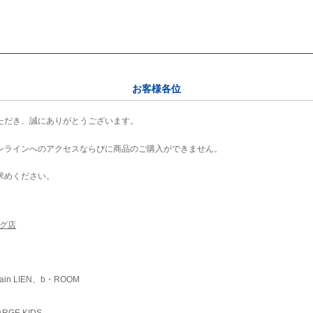
お客様各位
ただき、誠にありがとうございます。
ンラインへのアクセスならびに商品のご購入ができません。
求めください。
ング店
ain LIEN、b・ROOM
RGE KIDS