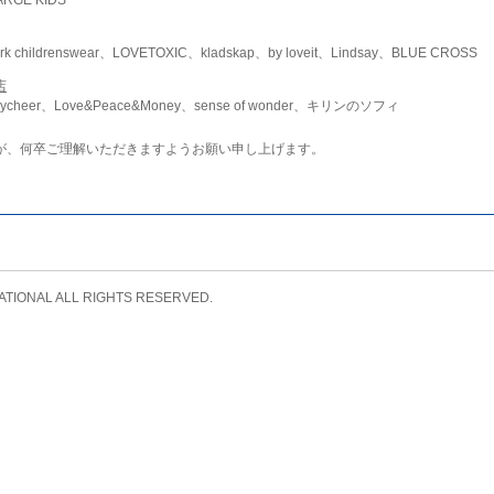
childrenswear、LOVETOXIC、kladskap、by loveit、Lindsay、BLUE CROSS
店
ycheer、Love&Peace&Money、sense of wonder、キリンのソフィ
が、何卒ご理解いただきますようお願い申し上げます。