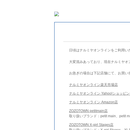
日頃はナルミヤオンラインをご利用い
大変混みあっており、現在ナルミヤオ
お急ぎの場合は下記店舗にて、お買い
ナルミヤオンライン楽天市場店
ナルミヤオンライン Yahoo!ショッピ
ナルミヤオンライン Amazon店
ZOZOTOWN petitmain店
取り扱いブランド：petit main、petit m
ZOZOTOWN X-girl Stages店
取り扱いブランド：X-girl Stages、XLA