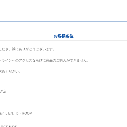
お客様各位
ただき、誠にありがとうございます。
ンラインへのアクセスならびに商品のご購入ができません。
求めください。
ング店
ain LIEN、b・ROOM
RGE KIDS