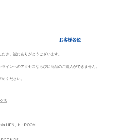
お客様各位
ただき、誠にありがとうございます。
ンラインへのアクセスならびに商品のご購入ができません。
求めください。
ング店
ain LIEN、b・ROOM
RGE KIDS