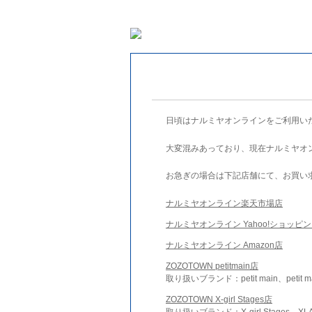
日頃はナルミヤオンラインをご利用い
大変混みあっており、現在ナルミヤオ
お急ぎの場合は下記店舗にて、お買い
ナルミヤオンライン楽天市場店
ナルミヤオンライン Yahoo!ショッピ
ナルミヤオンライン Amazon店
ZOZOTOWN petitmain店
取り扱いブランド：petit main、petit m
ZOZOTOWN X-girl Stages店
取り扱いブランド：X-girl Stages、XLA