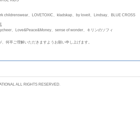
childrenswear、LOVETOXIC、kladskap、by loveit、Lindsay、BLUE CROSS
店
ycheer、Love&Peace&Money、sense of wonder、キリンのソフィ
が、何卒ご理解いただきますようお願い申し上げます。