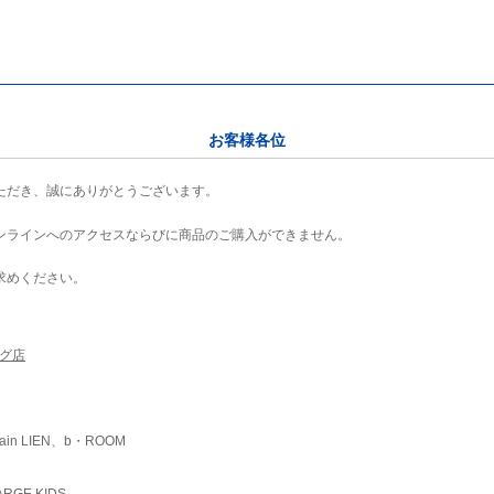
お客様各位
ただき、誠にありがとうございます。
ンラインへのアクセスならびに商品のご購入ができません。
求めください。
ング店
ain LIEN、b・ROOM
RGE KIDS