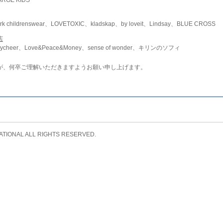
childrenswear、LOVETOXIC、kladskap、by loveit、Lindsay、BLUE CROSS
店
ycheer、Love&Peace&Money、sense of wonder、キリンのソフィ
が、何卒ご理解いただきますようお願い申し上げます。