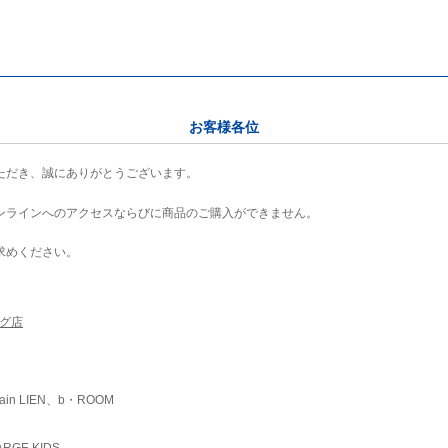
お客様各位
ただき、誠にありがとうございます。
ンラインへのアクセスならびに商品のご購入ができません。
求めください。
ング店
ain LIEN、b・ROOM
RGE KIDS