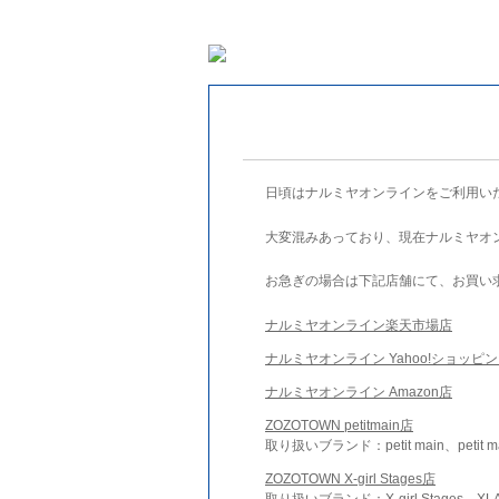
日頃はナルミヤオンラインをご利用い
大変混みあっており、現在ナルミヤオ
お急ぎの場合は下記店舗にて、お買い
ナルミヤオンライン楽天市場店
ナルミヤオンライン Yahoo!ショッピ
ナルミヤオンライン Amazon店
ZOZOTOWN petitmain店
取り扱いブランド：petit main、petit m
ZOZOTOWN X-girl Stages店
取り扱いブランド：X-girl Stages、XLA