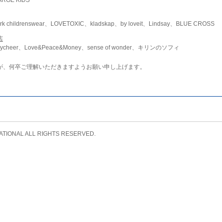
childrenswear、LOVETOXIC、kladskap、by loveit、Lindsay、BLUE CROSS
店
ycheer、Love&Peace&Money、sense of wonder、キリンのソフィ
が、何卒ご理解いただきますようお願い申し上げます。