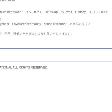
childrenswear、LOVETOXIC、kladskap、by loveit、Lindsay、BLUE CROSS
店
ycheer、Love&Peace&Money、sense of wonder、キリンのソフィ
が、何卒ご理解いただきますようお願い申し上げます。