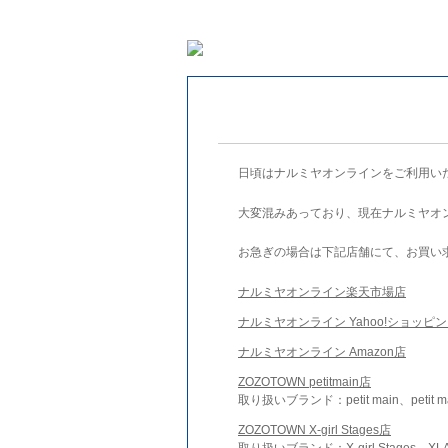
日頃はナルミヤオンラインをご利用い
大変混みあっており、現在ナルミヤオ
お急ぎの場合は下記店舗にて、お買い
ナルミヤオンライン楽天市場店
ナルミヤオンライン Yahoo!ショッピ
ナルミヤオンライン Amazon店
ZOZOTOWN petitmain店
取り扱いブランド：petit main、petit m
ZOZOTOWN X-girl Stages店
取り扱いブランド：X-girl Stages、XLA