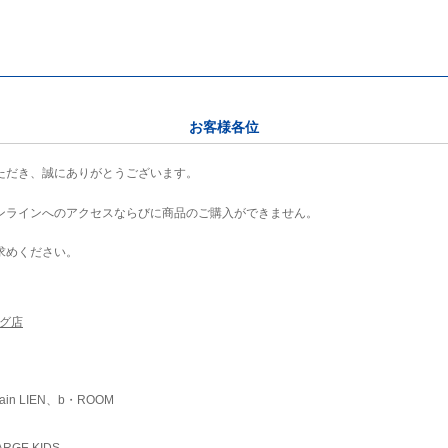
お客様各位
ただき、誠にありがとうございます。
ンラインへのアクセスならびに商品のご購入ができません。
求めください。
ング店
ain LIEN、b・ROOM
RGE KIDS