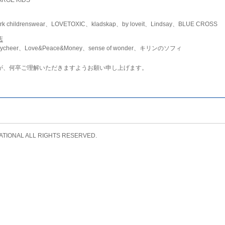
childrenswear、LOVETOXIC、kladskap、by loveit、Lindsay、BLUE CROSS
店
ycheer、Love&Peace&Money、sense of wonder、キリンのソフィ
が、何卒ご理解いただきますようお願い申し上げます。