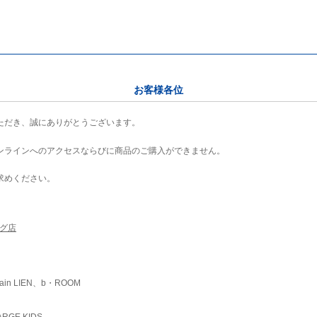
お客様各位
ただき、誠にありがとうございます。
ンラインへのアクセスならびに商品のご購入ができません。
求めください。
ング店
ain LIEN、b・ROOM
RGE KIDS