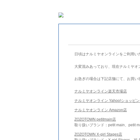
日頃はナルミヤオンラインをご利用い
大変混みあっており、現在ナルミヤオ
お急ぎの場合は下記店舗にて、お買い
ナルミヤオンライン楽天市場店
ナルミヤオンライン Yahoo!ショッピ
ナルミヤオンライン Amazon店
ZOZOTOWN petitmain店
取り扱いブランド：petit main、petit m
ZOZOTOWN X-girl Stages店
取り扱いブランド：X-girl Stages、XLA