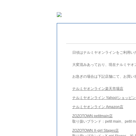
日頃はナルミヤオンラインをご利用い
大変混みあっており、現在ナルミヤオ
お急ぎの場合は下記店舗にて、お買い
ナルミヤオンライン楽天市場店
ナルミヤオンライン Yahoo!ショッピ
ナルミヤオンライン Amazon店
ZOZOTOWN petitmain店
取り扱いブランド：petit main、petit m
ZOZOTOWN X-girl Stages店
取り扱いブランド：X-girl Stages、XLA