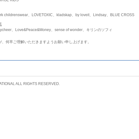
childrenswear、LOVETOXIC、kladskap、by loveit、Lindsay、BLUE CROSS
店
ycheer、Love&Peace&Money、sense of wonder、キリンのソフィ
が、何卒ご理解いただきますようお願い申し上げます。