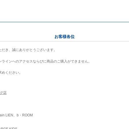
お客様各位
ただき、誠にありがとうございます。
ンラインへのアクセスならびに商品のご購入ができません。
求めください。
ング店
ain LIEN、b・ROOM
RGE KIDS