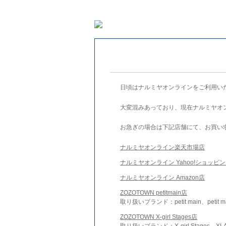
日頃はナルミヤオンラインをご利用い
大変混みあっており、現在ナルミヤオ
お急ぎの場合は下記店舗にて、お買い
ナルミヤオンライン楽天市場店
ナルミヤオンライン Yahoo!ショッピ
ナルミヤオンライン Amazon店
ZOZOTOWN petitmain店
取り扱いブランド：petit main、petit m
ZOZOTOWN X-girl Stages店
取り扱いブランド：X-girl Stages、XLA