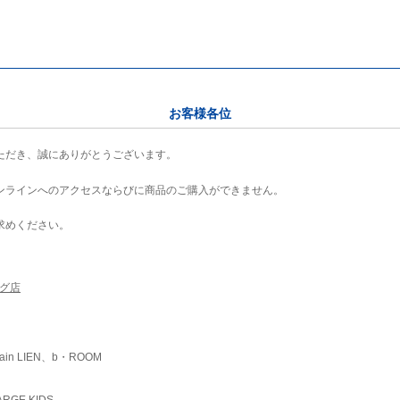
お客様各位
ただき、誠にありがとうございます。
ンラインへのアクセスならびに商品のご購入ができません。
求めください。
ング店
ain LIEN、b・ROOM
RGE KIDS