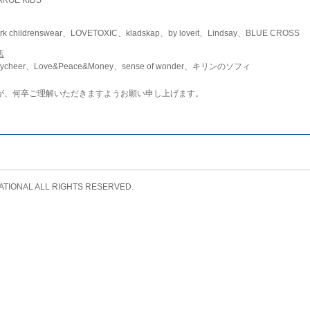
childrenswear、LOVETOXIC、kladskap、by loveit、Lindsay、BLUE CROSS
店
ycheer、Love&Peace&Money、sense of wonder、キリンのソフィ
が、何卒ご理解いただきますようお願い申し上げます。