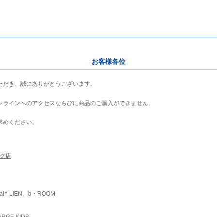
お客様各位
ただき、誠にありがとうございます。
ンラインへのアクセスならびに商品のご購入ができません。
求めください。
ング店
ain LIEN、b・ROOM
RGE KIDS