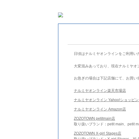
日頃はナルミヤオンラインをご利用い
大変混みあっており、現在ナルミヤオ
お急ぎの場合は下記店舗にて、お買い
ナルミヤオンライン楽天市場店
ナルミヤオンライン Yahoo!ショッピ
ナルミヤオンライン Amazon店
ZOZOTOWN petitmain店
取り扱いブランド：petit main、petit m
ZOZOTOWN X-girl Stages店
取り扱いブランド：X-girl Stages、XLA