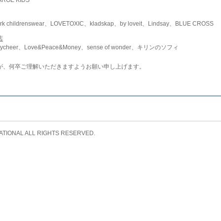
childrenswear、LOVETOXIC、kladskap、by loveit、Lindsay、BLUE CROSS
店
ycheer、Love&Peace&Money、sense of wonder、キリンのソフィ
が、何卒ご理解いただきますようお願い申し上げます。