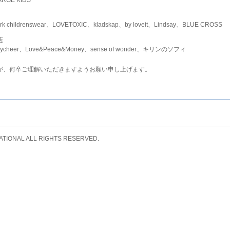
childrenswear、LOVETOXIC、kladskap、by loveit、Lindsay、BLUE CROSS
店
ycheer、Love&Peace&Money、sense of wonder、キリンのソフィ
が、何卒ご理解いただきますようお願い申し上げます。