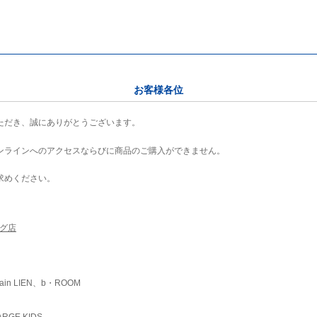
お客様各位
ただき、誠にありがとうございます。
ンラインへのアクセスならびに商品のご購入ができません。
求めください。
ング店
ain LIEN、b・ROOM
RGE KIDS