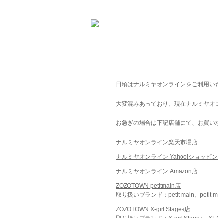
日頃はナルミヤオンラインをご利用い
大変混みあっており、現在ナルミヤオ
お急ぎの場合は下記店舗にて、お買い
ナルミヤオンライン楽天市場店
ナルミヤオンライン Yahoo!ショッピ
ナルミヤオンライン Amazon店
ZOZOTOWN petitmain店
取り扱いブランド：petit main、petit m
ZOZOTOWN X-girl Stages店
取り扱いブランド：X-girl Stages、XLA