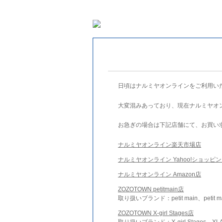
日頃はナルミヤオンラインをご利用い
大変混みあっており、現在ナルミヤオ
お急ぎの場合は下記店舗にて、お買い
ナルミヤオンライン楽天市場店
ナルミヤオンライン Yahoo!ショッピ
ナルミヤオンライン Amazon店
ZOZOTOWN petitmain店
取り扱いブランド：petit main、petit m
ZOZOTOWN X-girl Stages店
取り扱いブランド：X-girl Stages、XLA