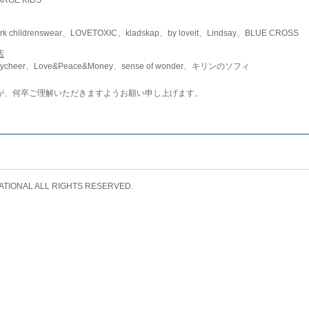
childrenswear、LOVETOXIC、kladskap、by loveit、Lindsay、BLUE CROSS
店
ycheer、Love&Peace&Money、sense of wonder、キリンのソフィ
が、何卒ご理解いただきますようお願い申し上げます。