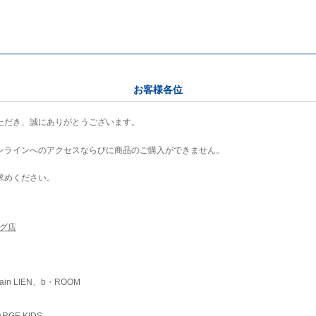
お客様各位
ただき、誠にありがとうございます。
ンラインへのアクセスならびに商品のご購入ができません。
求めください。
ング店
ain LIEN、b・ROOM
RGE KIDS