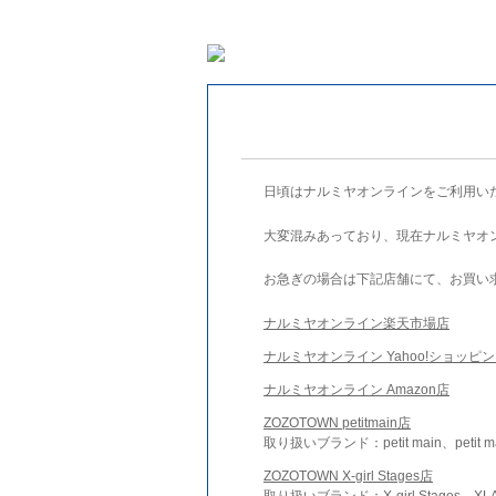
日頃はナルミヤオンラインをご利用い
大変混みあっており、現在ナルミヤオ
お急ぎの場合は下記店舗にて、お買い
ナルミヤオンライン楽天市場店
ナルミヤオンライン Yahoo!ショッピ
ナルミヤオンライン Amazon店
ZOZOTOWN petitmain店
取り扱いブランド：petit main、petit m
ZOZOTOWN X-girl Stages店
取り扱いブランド：X-girl Stages、XLA