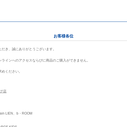
お客様各位
ただき、誠にありがとうございます。
ンラインへのアクセスならびに商品のご購入ができません。
求めください。
ング店
ain LIEN、b・ROOM
RGE KIDS