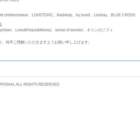
childrenswear、LOVETOXIC、kladskap、by loveit、Lindsay、BLUE CROSS
店
ycheer、Love&Peace&Money、sense of wonder、キリンのソフィ
が、何卒ご理解いただきますようお願い申し上げます。