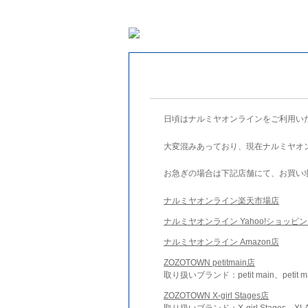
日頃はナルミヤオンラインをご利用い
大変混みあっており、現在ナルミヤオ
お急ぎの場合は下記店舗にて、お買い
ナルミヤオンライン楽天市場店
ナルミヤオンライン Yahoo!ショッピ
ナルミヤオンライン Amazon店
ZOZOTOWN petitmain店
取り扱いブランド：petit main、petit m
ZOZOTOWN X-girl Stages店
取り扱いブランド：X-girl Stages、XLA