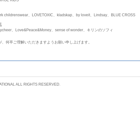
childrenswear、LOVETOXIC、kladskap、by loveit、Lindsay、BLUE CROSS
店
ycheer、Love&Peace&Money、sense of wonder、キリンのソフィ
が、何卒ご理解いただきますようお願い申し上げます。