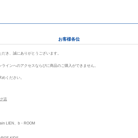
お客様各位
ただき、誠にありがとうございます。
ンラインへのアクセスならびに商品のご購入ができません。
求めください。
ング店
ain LIEN、b・ROOM
RGE KIDS