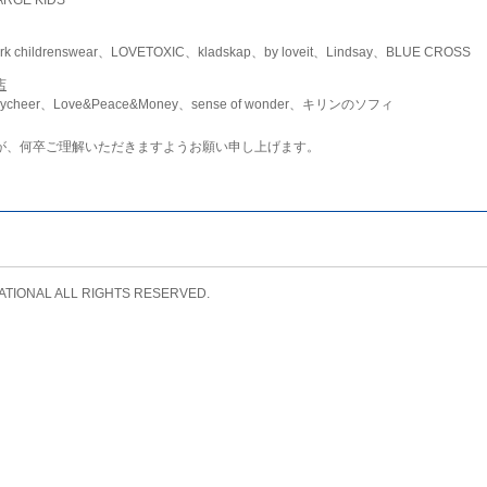
childrenswear、LOVETOXIC、kladskap、by loveit、Lindsay、BLUE CROSS
店
ycheer、Love&Peace&Money、sense of wonder、キリンのソフィ
が、何卒ご理解いただきますようお願い申し上げます。