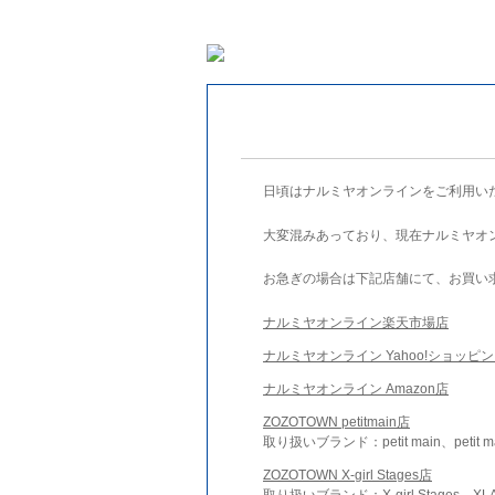
日頃はナルミヤオンラインをご利用い
大変混みあっており、現在ナルミヤオ
お急ぎの場合は下記店舗にて、お買い
ナルミヤオンライン楽天市場店
ナルミヤオンライン Yahoo!ショッピ
ナルミヤオンライン Amazon店
ZOZOTOWN petitmain店
取り扱いブランド：petit main、petit m
ZOZOTOWN X-girl Stages店
取り扱いブランド：X-girl Stages、XLA