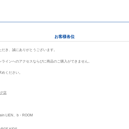
お客様各位
ただき、誠にありがとうございます。
ンラインへのアクセスならびに商品のご購入ができません。
求めください。
ング店
ain LIEN、b・ROOM
RGE KIDS