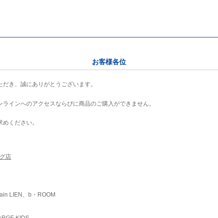
お客様各位
ただき、誠にありがとうございます。
ンラインへのアクセスならびに商品のご購入ができません。
求めください。
ング店
ain LIEN、b・ROOM
RGE KIDS