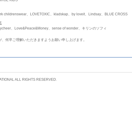
childrenswear、LOVETOXIC、kladskap、by loveit、Lindsay、BLUE CROSS
店
ycheer、Love&Peace&Money、sense of wonder、キリンのソフィ
が、何卒ご理解いただきますようお願い申し上げます。