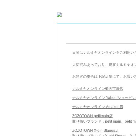
日頃はナルミヤオンラインをご利用い
大変混みあっており、現在ナルミヤオ
お急ぎの場合は下記店舗にて、お買い
ナルミヤオンライン楽天市場店
ナルミヤオンライン Yahoo!ショッピ
ナルミヤオンライン Amazon店
ZOZOTOWN petitmain店
取り扱いブランド：petit main、petit m
ZOZOTOWN X-girl Stages店
取り扱いブランド：X-girl Stages、XLA