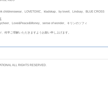
childrenswear、LOVETOXIC、kladskap、by loveit、Lindsay、BLUE CROSS
店
ycheer、Love&Peace&Money、sense of wonder、キリンのソフィ
が、何卒ご理解いただきますようお願い申し上げます。