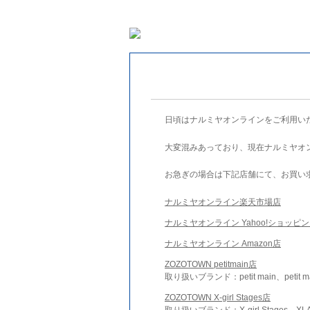
日頃はナルミヤオンラインをご利用い
大変混みあっており、現在ナルミヤオ
お急ぎの場合は下記店舗にて、お買い
ナルミヤオンライン楽天市場店
ナルミヤオンライン Yahoo!ショッピ
ナルミヤオンライン Amazon店
ZOZOTOWN petitmain店
取り扱いブランド：petit main、petit m
ZOZOTOWN X-girl Stages店
取り扱いブランド：X-girl Stages、XLA