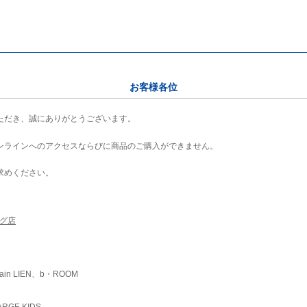
お客様各位
ただき、誠にありがとうございます。
ンラインへのアクセスならびに商品のご購入ができません。
求めください。
ング店
ain LIEN、b・ROOM
RGE KIDS