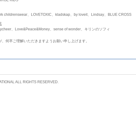
childrenswear、LOVETOXIC、kladskap、by loveit、Lindsay、BLUE CROSS
店
ycheer、Love&Peace&Money、sense of wonder、キリンのソフィ
が、何卒ご理解いただきますようお願い申し上げます。