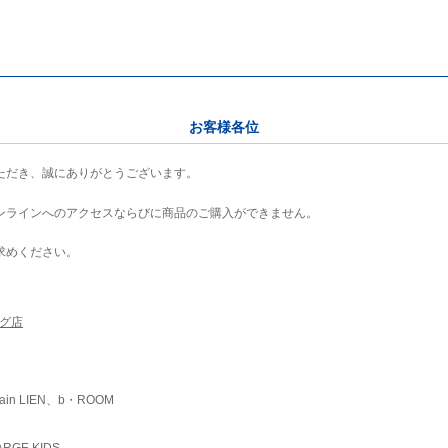
お客様各位
ただき、誠にありがとうございます。
ンラインへのアクセスならびに商品のご購入ができません。
求めください。
ング店
ain LIEN、b・ROOM
RGE KIDS