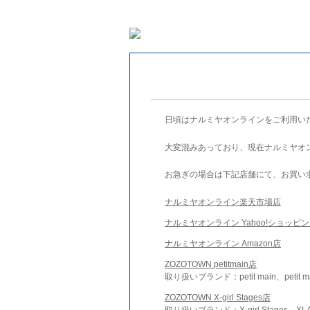
日頃はナルミヤオンラインをご利用い
大変混みあっており、現在ナルミヤオ
お急ぎの場合は下記店舗にて、お買い
ナルミヤオンライン楽天市場店
ナルミヤオンライン Yahoo!ショッピ
ナルミヤオンライン Amazon店
ZOZOTOWN petitmain店
取り扱いブランド：petit main、petit m
ZOZOTOWN X-girl Stages店
取り扱いブランド：X-girl Stages、XLA