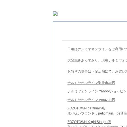
日頃はナルミヤオンラインをご利用い
大変混みあっており、現在ナルミヤオ
お急ぎの場合は下記店舗にて、お買い
ナルミヤオンライン楽天市場店
ナルミヤオンライン Yahoo!ショッピ
ナルミヤオンライン Amazon店
ZOZOTOWN petitmain店
取り扱いブランド：petit main、petit m
ZOZOTOWN X-girl Stages店
取り扱いブランド：X-girl Stages、XLA