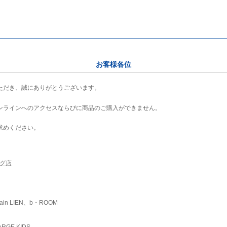
お客様各位
ただき、誠にありがとうございます。
ンラインへのアクセスならびに商品のご購入ができません。
求めください。
ング店
ain LIEN、b・ROOM
RGE KIDS