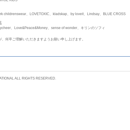
childrenswear、LOVETOXIC、kladskap、by loveit、Lindsay、BLUE CROSS
店
ycheer、Love&Peace&Money、sense of wonder、キリンのソフィ
が、何卒ご理解いただきますようお願い申し上げます。