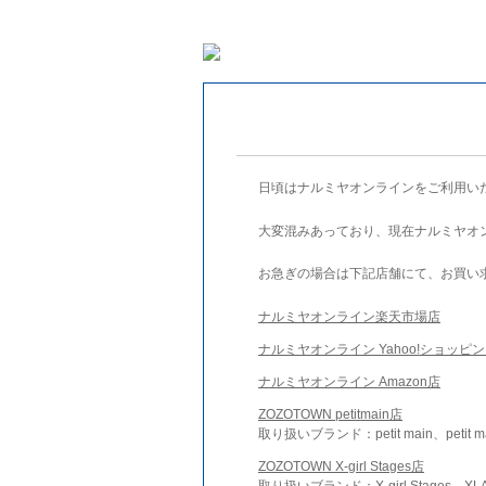
日頃はナルミヤオンラインをご利用い
大変混みあっており、現在ナルミヤオ
お急ぎの場合は下記店舗にて、お買い
ナルミヤオンライン楽天市場店
ナルミヤオンライン Yahoo!ショッピ
ナルミヤオンライン Amazon店
ZOZOTOWN petitmain店
取り扱いブランド：petit main、petit m
ZOZOTOWN X-girl Stages店
取り扱いブランド：X-girl Stages、XLA