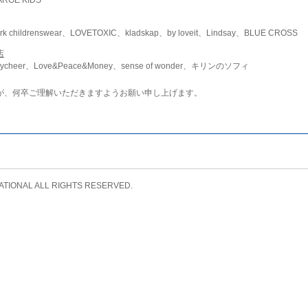
childrenswear、LOVETOXIC、kladskap、by loveit、Lindsay、BLUE CROSS
店
ycheer、Love&Peace&Money、sense of wonder、キリンのソフィ
が、何卒ご理解いただきますようお願い申し上げます。