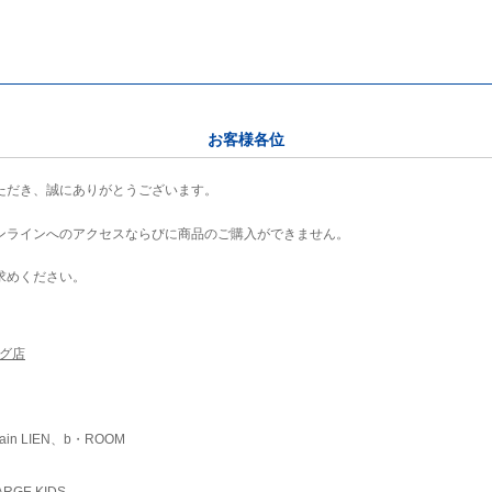
お客様各位
ただき、誠にありがとうございます。
ンラインへのアクセスならびに商品のご購入ができません。
求めください。
ング店
ain LIEN、b・ROOM
RGE KIDS