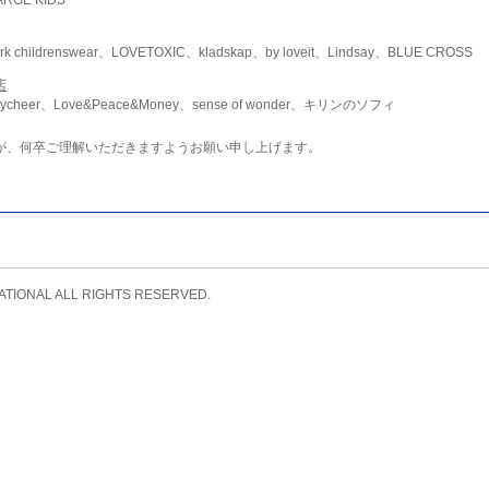
childrenswear、LOVETOXIC、kladskap、by loveit、Lindsay、BLUE CROSS
店
ycheer、Love&Peace&Money、sense of wonder、キリンのソフィ
が、何卒ご理解いただきますようお願い申し上げます。