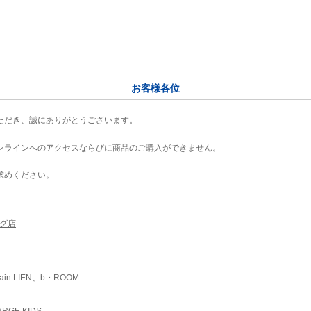
お客様各位
ただき、誠にありがとうございます。
ンラインへのアクセスならびに商品のご購入ができません。
求めください。
ング店
ain LIEN、b・ROOM
RGE KIDS