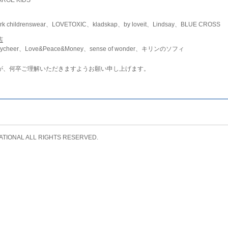
childrenswear、LOVETOXIC、kladskap、by loveit、Lindsay、BLUE CROSS
店
ycheer、Love&Peace&Money、sense of wonder、キリンのソフィ
が、何卒ご理解いただきますようお願い申し上げます。