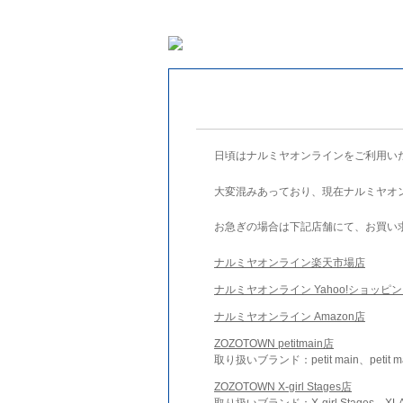
日頃はナルミヤオンラインをご利用い
大変混みあっており、現在ナルミヤオ
お急ぎの場合は下記店舗にて、お買い
ナルミヤオンライン楽天市場店
ナルミヤオンライン Yahoo!ショッピ
ナルミヤオンライン Amazon店
ZOZOTOWN petitmain店
取り扱いブランド：petit main、petit m
ZOZOTOWN X-girl Stages店
取り扱いブランド：X-girl Stages、XLA