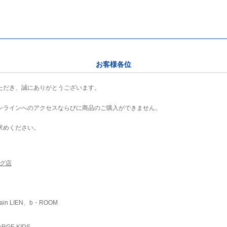
お客様各位
ただき、誠にありがとうございます。
ンラインへのアクセスならびに商品のご購入ができません。
求めください。
ング店
ain LIEN、b・ROOM
RGE KIDS