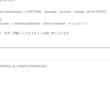
childrenswear、LOVETOXIC、kladskap、by loveit、Lindsay、BLUE CROSS
店
ycheer、Love&Peace&Money、sense of wonder、キリンのソフィ
が、何卒ご理解いただきますようお願い申し上げます。