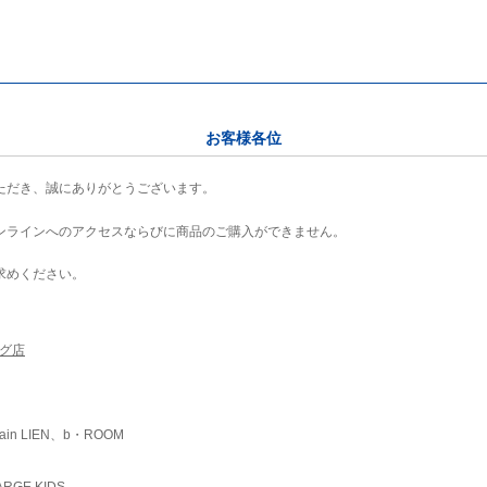
お客様各位
ただき、誠にありがとうございます。
ンラインへのアクセスならびに商品のご購入ができません。
求めください。
ング店
ain LIEN、b・ROOM
RGE KIDS