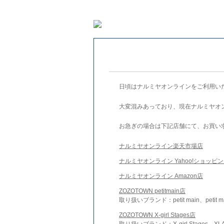
日頃はナルミヤオンラインをご利用い
大変混みあっており、現在ナルミヤオ
お急ぎの場合は下記店舗にて、お買い
ナルミヤオンライン楽天市場店
ナルミヤオンライン Yahoo!ショッピ
ナルミヤオンライン Amazon店
ZOZOTOWN petitmain店
取り扱いブランド：petit main、petit m
ZOZOTOWN X-girl Stages店
取り扱いブランド：X-girl Stages、XLA