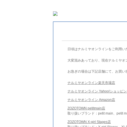
日頃はナルミヤオンラインをご利用い
大変混みあっており、現在ナルミヤオ
お急ぎの場合は下記店舗にて、お買い
ナルミヤオンライン楽天市場店
ナルミヤオンライン Yahoo!ショッピ
ナルミヤオンライン Amazon店
ZOZOTOWN petitmain店
取り扱いブランド：petit main、petit m
ZOZOTOWN X-girl Stages店
取り扱いブランド：X-girl Stages、XLA