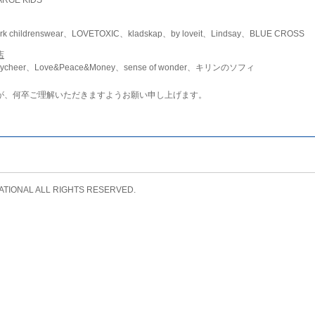
childrenswear、LOVETOXIC、kladskap、by loveit、Lindsay、BLUE CROSS
店
ycheer、Love&Peace&Money、sense of wonder、キリンのソフィ
が、何卒ご理解いただきますようお願い申し上げます。