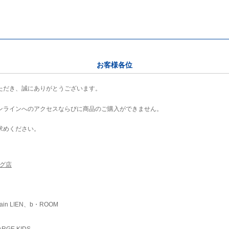
お客様各位
ただき、誠にありがとうございます。
ンラインへのアクセスならびに商品のご購入ができません。
求めください。
ング店
ain LIEN、b・ROOM
RGE KIDS