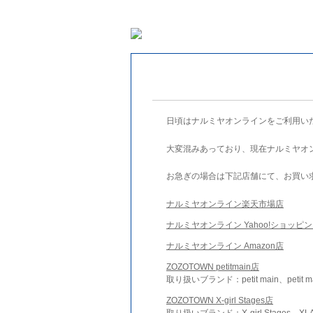
日頃はナルミヤオンラインをご利用い
大変混みあっており、現在ナルミヤオ
お急ぎの場合は下記店舗にて、お買い
ナルミヤオンライン楽天市場店
ナルミヤオンライン Yahoo!ショッピ
ナルミヤオンライン Amazon店
ZOZOTOWN petitmain店
取り扱いブランド：petit main、petit m
ZOZOTOWN X-girl Stages店
取り扱いブランド：X-girl Stages、XLA