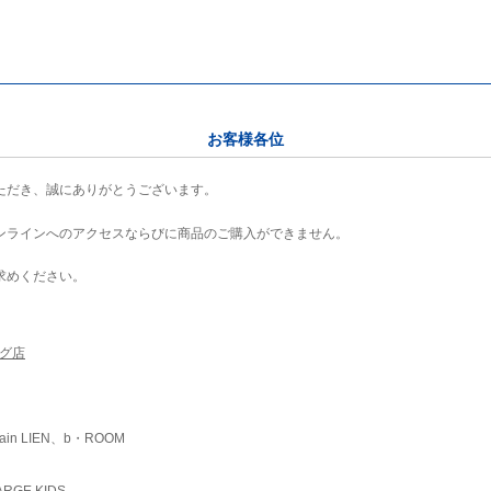
お客様各位
ただき、誠にありがとうございます。
ンラインへのアクセスならびに商品のご購入ができません。
求めください。
ング店
ain LIEN、b・ROOM
RGE KIDS