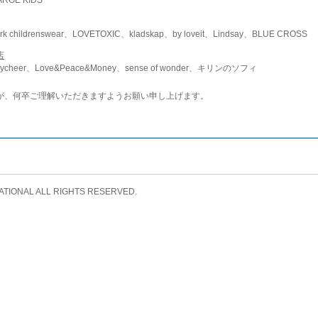
childrenswear、LOVETOXIC、kladskap、by loveit、Lindsay、BLUE CROSS
店
ycheer、Love&Peace&Money、sense of wonder、キリンのソフィ
が、何卒ご理解いただきますようお願い申し上げます。