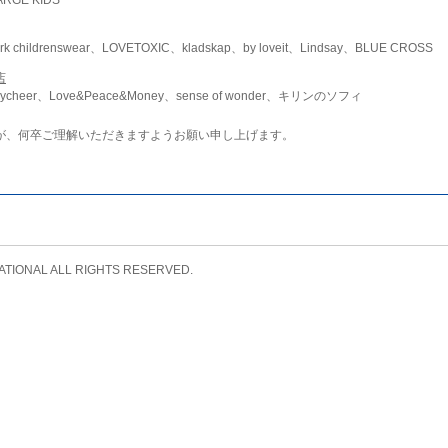
childrenswear、LOVETOXIC、kladskap、by loveit、Lindsay、BLUE CROSS
店
ycheer、Love&Peace&Money、sense of wonder、キリンのソフィ
が、何卒ご理解いただきますようお願い申し上げます。