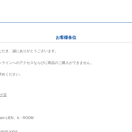
お客様各位
ただき、誠にありがとうございます。
ンラインへのアクセスならびに商品のご購入ができません。
求めください。
ング店
ain LIEN、b・ROOM
RGE KIDS