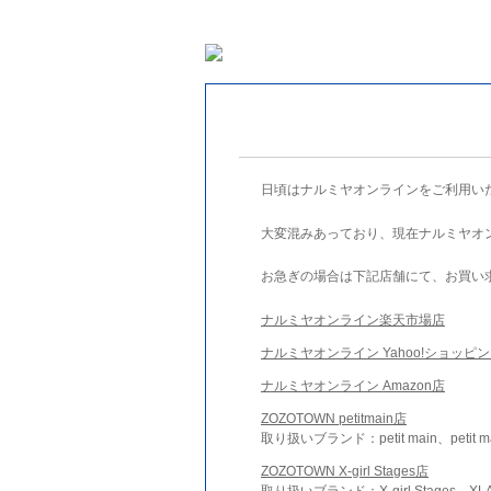
日頃はナルミヤオンラインをご利用い
大変混みあっており、現在ナルミヤオ
お急ぎの場合は下記店舗にて、お買い
ナルミヤオンライン楽天市場店
ナルミヤオンライン Yahoo!ショッピ
ナルミヤオンライン Amazon店
ZOZOTOWN petitmain店
取り扱いブランド：petit main、petit m
ZOZOTOWN X-girl Stages店
取り扱いブランド：X-girl Stages、XLA