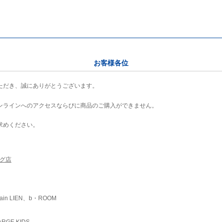
お客様各位
ただき、誠にありがとうございます。
ンラインへのアクセスならびに商品のご購入ができません。
求めください。
ング店
ain LIEN、b・ROOM
RGE KIDS