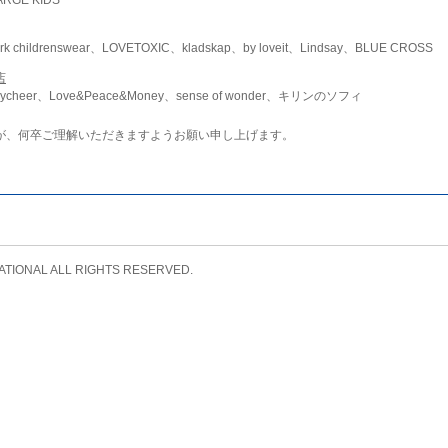
childrenswear、LOVETOXIC、kladskap、by loveit、Lindsay、BLUE CROSS
店
ycheer、Love&Peace&Money、sense of wonder、キリンのソフィ
が、何卒ご理解いただきますようお願い申し上げます。