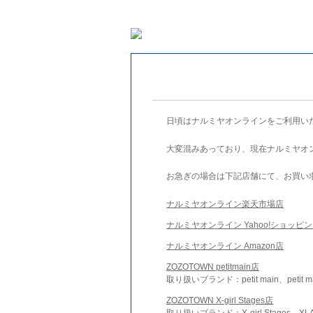
日頃はナルミヤオンラインをご利用い
大変混みあっており、現在ナルミヤオ
お急ぎの場合は下記店舗にて、お買い
ナルミヤオンライン楽天市場店
ナルミヤオンライン Yahoo!ショッピ
ナルミヤオンライン Amazon店
ZOZOTOWN petitmain店
取り扱いブランド：petit main、petit m
ZOZOTOWN X-girl Stages店
取り扱いブランド：X-girl Stages、XLA