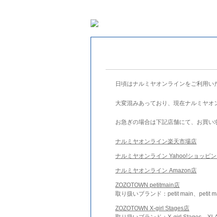
日頃はナルミヤオンラインをご利用い
大変混みあっており、現在ナルミヤオ
お急ぎの場合は下記店舗にて、お買い
ナルミヤオンライン楽天市場店
ナルミヤオンライン Yahoo!ショッピ
ナルミヤオンライン Amazon店
ZOZOTOWN petitmain店
取り扱いブランド：petit main、petit m
ZOZOTOWN X-girl Stages店
取り扱いブランド：X-girl Stages、XLA