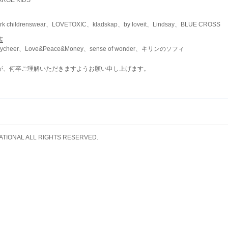
childrenswear、LOVETOXIC、kladskap、by loveit、Lindsay、BLUE CROSS
店
ycheer、Love&Peace&Money、sense of wonder、キリンのソフィ
が、何卒ご理解いただきますようお願い申し上げます。