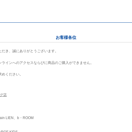
お客様各位
ただき、誠にありがとうございます。
ンラインへのアクセスならびに商品のご購入ができません。
求めください。
ング店
ain LIEN、b・ROOM
RGE KIDS