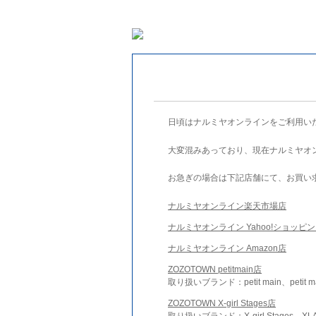
日頃はナルミヤオンラインをご利用い
大変混みあっており、現在ナルミヤオ
お急ぎの場合は下記店舗にて、お買い
ナルミヤオンライン楽天市場店
ナルミヤオンライン Yahoo!ショッピ
ナルミヤオンライン Amazon店
ZOZOTOWN petitmain店
取り扱いブランド：petit main、petit m
ZOZOTOWN X-girl Stages店
取り扱いブランド：X-girl Stages、XLA