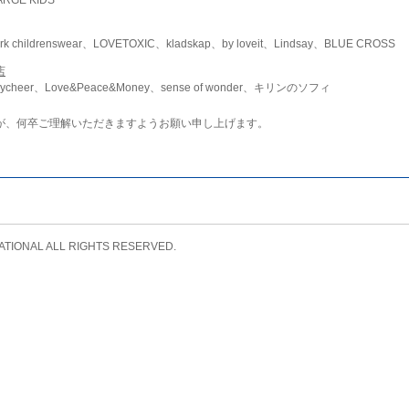
childrenswear、LOVETOXIC、kladskap、by loveit、Lindsay、BLUE CROSS
店
ycheer、Love&Peace&Money、sense of wonder、キリンのソフィ
が、何卒ご理解いただきますようお願い申し上げます。