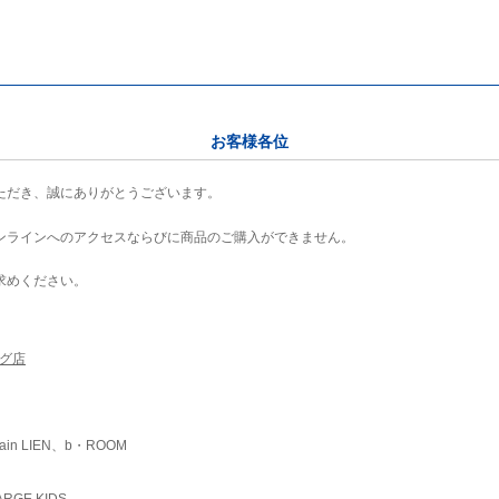
お客様各位
ただき、誠にありがとうございます。
ンラインへのアクセスならびに商品のご購入ができません。
求めください。
ング店
ain LIEN、b・ROOM
RGE KIDS