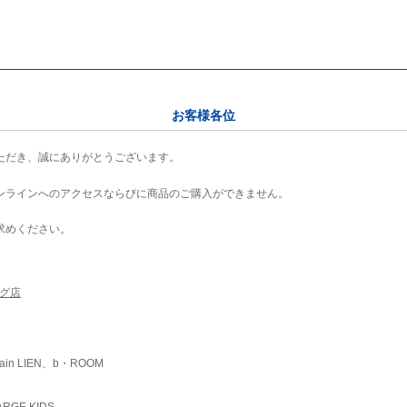
お客様各位
ただき、誠にありがとうございます。
ンラインへのアクセスならびに商品のご購入ができません。
求めください。
ング店
ain LIEN、b・ROOM
RGE KIDS