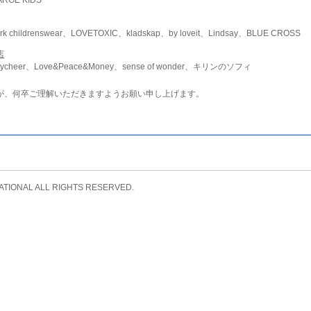
childrenswear、LOVETOXIC、kladskap、by loveit、Lindsay、BLUE CROSS
店
ycheer、Love&Peace&Money、sense of wonder、キリンのソフィ
が、何卒ご理解いただきますようお願い申し上げます。