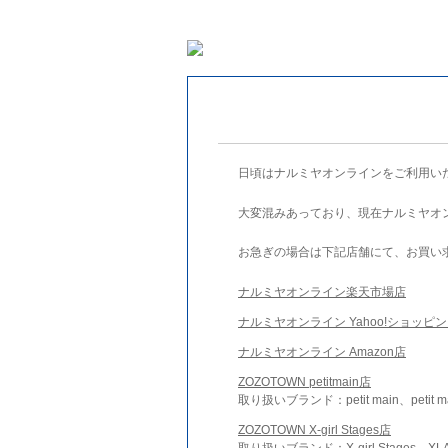
日頃はナルミヤオンラインをご利用い
大変混みあっており、現在ナルミヤオ
お急ぎの場合は下記店舗にて、お買い
ナルミヤオンライン楽天市場店
ナルミヤオンライン Yahoo!ショッピ
ナルミヤオンライン Amazon店
ZOZOTOWN petitmain店
取り扱いブランド：petit main、petit m
ZOZOTOWN X-girl Stages店
取り扱いブランド：X-girl Stages、XLA