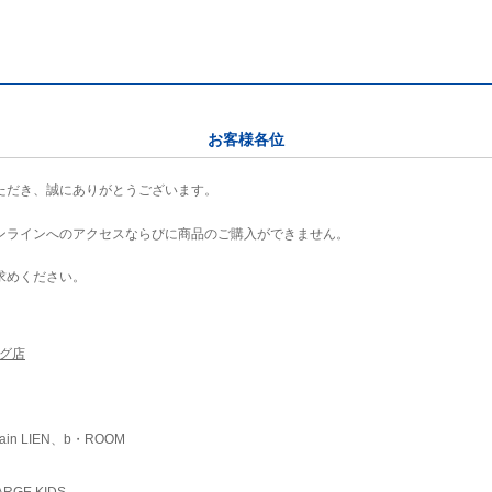
お客様各位
ただき、誠にありがとうございます。
ンラインへのアクセスならびに商品のご購入ができません。
求めください。
ング店
ain LIEN、b・ROOM
RGE KIDS