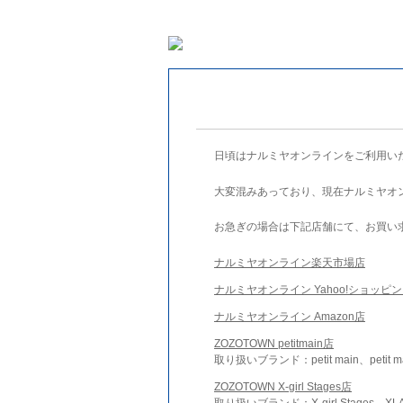
日頃はナルミヤオンラインをご利用い
大変混みあっており、現在ナルミヤオ
お急ぎの場合は下記店舗にて、お買い
ナルミヤオンライン楽天市場店
ナルミヤオンライン Yahoo!ショッピ
ナルミヤオンライン Amazon店
ZOZOTOWN petitmain店
取り扱いブランド：petit main、petit m
ZOZOTOWN X-girl Stages店
取り扱いブランド：X-girl Stages、XLA