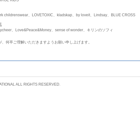
childrenswear、LOVETOXIC、kladskap、by loveit、Lindsay、BLUE CROSS
店
ycheer、Love&Peace&Money、sense of wonder、キリンのソフィ
が、何卒ご理解いただきますようお願い申し上げます。