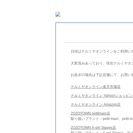
日頃はナルミヤオンラインをご利用い
大変混みあっており、現在ナルミヤオ
お急ぎの場合は下記店舗にて、お買い
ナルミヤオンライン楽天市場店
ナルミヤオンライン Yahoo!ショッピ
ナルミヤオンライン Amazon店
ZOZOTOWN petitmain店
取り扱いブランド：petit main、petit m
ZOZOTOWN X-girl Stages店
取り扱いブランド：X-girl Stages、XLA