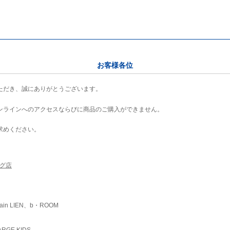
お客様各位
ただき、誠にありがとうございます。
ンラインへのアクセスならびに商品のご購入ができません。
求めください。
ング店
ain LIEN、b・ROOM
RGE KIDS