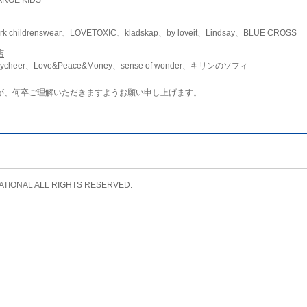
childrenswear、LOVETOXIC、kladskap、by loveit、Lindsay、BLUE CROSS
店
ycheer、Love&Peace&Money、sense of wonder、キリンのソフィ
が、何卒ご理解いただきますようお願い申し上げます。