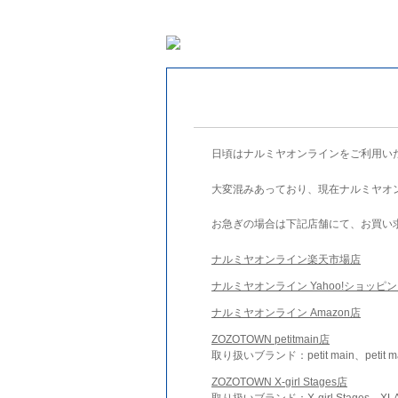
日頃はナルミヤオンラインをご利用い
大変混みあっており、現在ナルミヤオ
お急ぎの場合は下記店舗にて、お買い
ナルミヤオンライン楽天市場店
ナルミヤオンライン Yahoo!ショッピ
ナルミヤオンライン Amazon店
ZOZOTOWN petitmain店
取り扱いブランド：petit main、petit m
ZOZOTOWN X-girl Stages店
取り扱いブランド：X-girl Stages、XLA