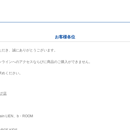
お客様各位
ただき、誠にありがとうございます。
ンラインへのアクセスならびに商品のご購入ができません。
求めください。
ング店
ain LIEN、b・ROOM
RGE KIDS