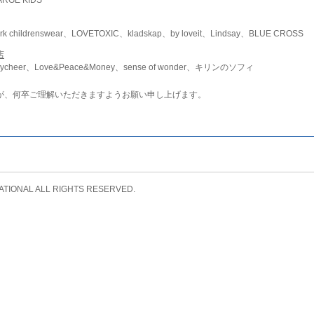
childrenswear、LOVETOXIC、kladskap、by loveit、Lindsay、BLUE CROSS
店
ycheer、Love&Peace&Money、sense of wonder、キリンのソフィ
が、何卒ご理解いただきますようお願い申し上げます。