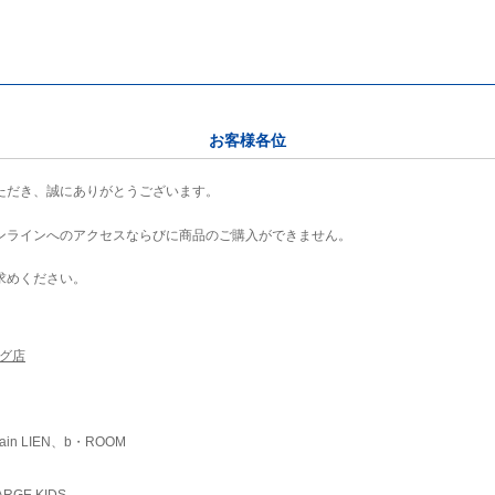
お客様各位
ただき、誠にありがとうございます。
ンラインへのアクセスならびに商品のご購入ができません。
求めください。
ング店
ain LIEN、b・ROOM
RGE KIDS