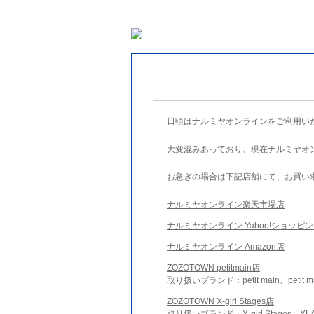
日頃はナルミヤオンラインをご利用い
大変混みあっており、現在ナルミヤオ
お急ぎの場合は下記店舗にて、お買い
ナルミヤオンライン楽天市場店
ナルミヤオンライン Yahoo!ショッピ
ナルミヤオンライン Amazon店
ZOZOTOWN petitmain店
取り扱いブランド：petit main、petit m
ZOZOTOWN X-girl Stages店
取り扱いブランド：X-girl Stages、XLA