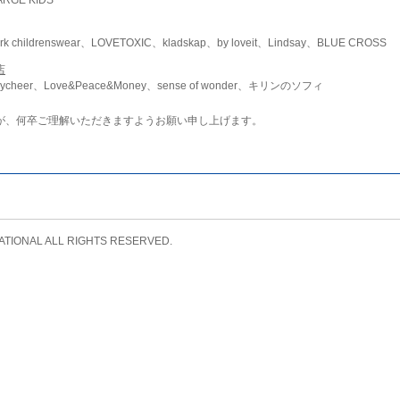
childrenswear、LOVETOXIC、kladskap、by loveit、Lindsay、BLUE CROSS
店
ycheer、Love&Peace&Money、sense of wonder、キリンのソフィ
が、何卒ご理解いただきますようお願い申し上げます。