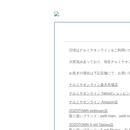
日頃はナルミヤオンラインをご利用い
大変混みあっており、現在ナルミヤオ
お急ぎの場合は下記店舗にて、お買い
ナルミヤオンライン楽天市場店
ナルミヤオンライン Yahoo!ショッピ
ナルミヤオンライン Amazon店
ZOZOTOWN petitmain店
取り扱いブランド：petit main、petit m
ZOZOTOWN X-girl Stages店
取り扱いブランド：X-girl Stages、XLA