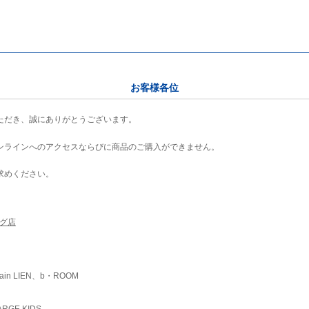
お客様各位
ただき、誠にありがとうございます。
ンラインへのアクセスならびに商品のご購入ができません。
求めください。
ング店
ain LIEN、b・ROOM
RGE KIDS