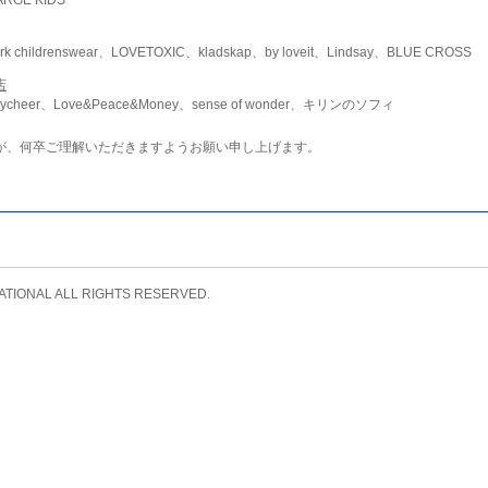
childrenswear、LOVETOXIC、kladskap、by loveit、Lindsay、BLUE CROSS
店
ycheer、Love&Peace&Money、sense of wonder、キリンのソフィ
が、何卒ご理解いただきますようお願い申し上げます。