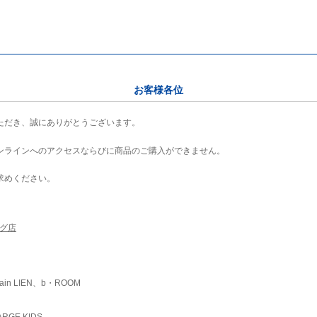
お客様各位
ただき、誠にありがとうございます。
ンラインへのアクセスならびに商品のご購入ができません。
求めください。
ング店
ain LIEN、b・ROOM
RGE KIDS