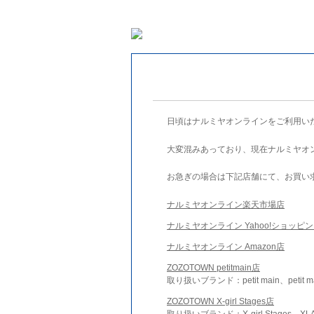
日頃はナルミヤオンラインをご利用い
大変混みあっており、現在ナルミヤオ
お急ぎの場合は下記店舗にて、お買い
ナルミヤオンライン楽天市場店
ナルミヤオンライン Yahoo!ショッピ
ナルミヤオンライン Amazon店
ZOZOTOWN petitmain店
取り扱いブランド：petit main、petit m
ZOZOTOWN X-girl Stages店
取り扱いブランド：X-girl Stages、XLA