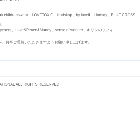
childrenswear、LOVETOXIC、kladskap、by loveit、Lindsay、BLUE CROSS
店
ycheer、Love&Peace&Money、sense of wonder、キリンのソフィ
が、何卒ご理解いただきますようお願い申し上げます。