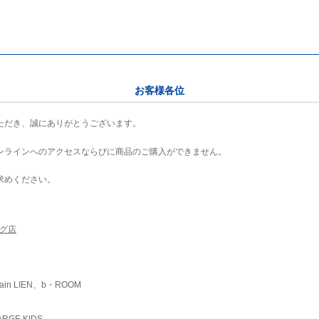
お客様各位
ただき、誠にありがとうございます。
ンラインへのアクセスならびに商品のご購入ができません。
求めください。
ング店
ain LIEN、b・ROOM
RGE KIDS