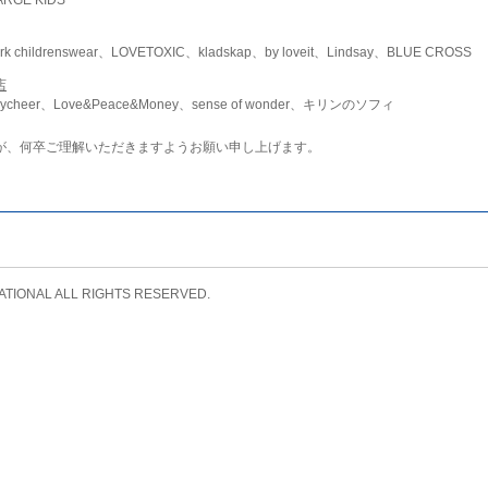
childrenswear、LOVETOXIC、kladskap、by loveit、Lindsay、BLUE CROSS
店
ycheer、Love&Peace&Money、sense of wonder、キリンのソフィ
が、何卒ご理解いただきますようお願い申し上げます。