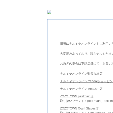
日頃はナルミヤオンラインをご利用い
大変混みあっており、現在ナルミヤオ
お急ぎの場合は下記店舗にて、お買い
ナルミヤオンライン楽天市場店
ナルミヤオンライン Yahoo!ショッピ
ナルミヤオンライン Amazon店
ZOZOTOWN petitmain店
取り扱いブランド：petit main、petit m
ZOZOTOWN X-girl Stages店
取り扱いブランド：X-girl Stages、XLA