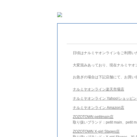
日頃はナルミヤオンラインをご利用い
大変混みあっており、現在ナルミヤオ
お急ぎの場合は下記店舗にて、お買い
ナルミヤオンライン楽天市場店
ナルミヤオンライン Yahoo!ショッピ
ナルミヤオンライン Amazon店
ZOZOTOWN petitmain店
取り扱いブランド：petit main、petit m
ZOZOTOWN X-girl Stages店
取り扱いブランド：X-girl Stages、XLA