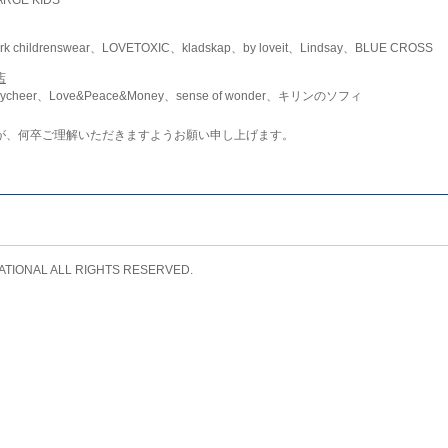
childrenswear、LOVETOXIC、kladskap、by loveit、Lindsay、BLUE CROSS
店
ycheer、Love&Peace&Money、sense of wonder、キリンのソフィ
が、何卒ご理解いただきますようお願い申し上げます。