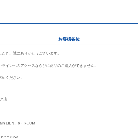
お客様各位
ただき、誠にありがとうございます。
ンラインへのアクセスならびに商品のご購入ができません。
求めください。
ング店
ain LIEN、b・ROOM
RGE KIDS