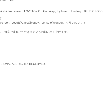
childrenswear、LOVETOXIC、kladskap、by loveit、Lindsay、BLUE CROSS
店
ycheer、Love&Peace&Money、sense of wonder、キリンのソフィ
が、何卒ご理解いただきますようお願い申し上げます。