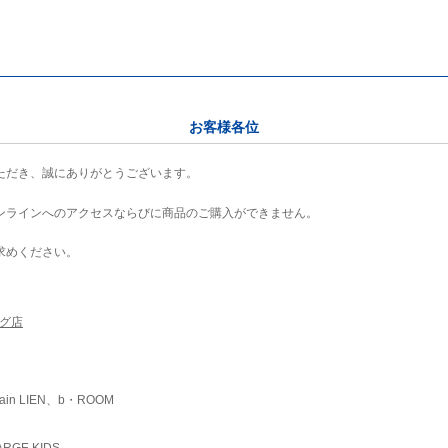
お客様各位
ただき、誠にありがとうございます。
ンラインへのアクセスならびに商品のご購入ができません。
求めください。
ング店
ain LIEN、b・ROOM
RGE KIDS