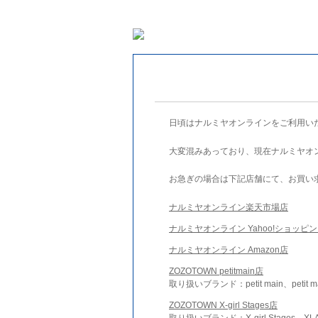
日頃はナルミヤオンラインをご利用い
大変混みあっており、現在ナルミヤオ
お急ぎの場合は下記店舗にて、お買い
ナルミヤオンライン楽天市場店
ナルミヤオンライン Yahoo!ショッピ
ナルミヤオンライン Amazon店
ZOZOTOWN petitmain店
取り扱いブランド：petit main、petit m
ZOZOTOWN X-girl Stages店
取り扱いブランド：X-girl Stages、XLA