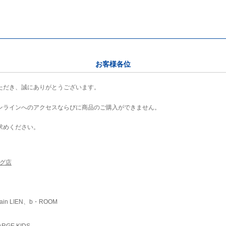
お客様各位
ただき、誠にありがとうございます。
ンラインへのアクセスならびに商品のご購入ができません。
求めください。
ング店
ain LIEN、b・ROOM
RGE KIDS