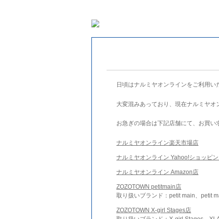
日頃はナルミヤオンラインをご利用い
大変混みあっており、現在ナルミヤオ
お急ぎの場合は下記店舗にて、お買い
ナルミヤオンライン楽天市場店
ナルミヤオンライン Yahoo!ショッピ
ナルミヤオンライン Amazon店
ZOZOTOWN petitmain店
取り扱いブランド：petit main、petit m
ZOZOTOWN X-girl Stages店
取り扱いブランド：X-girl Stages、XLA