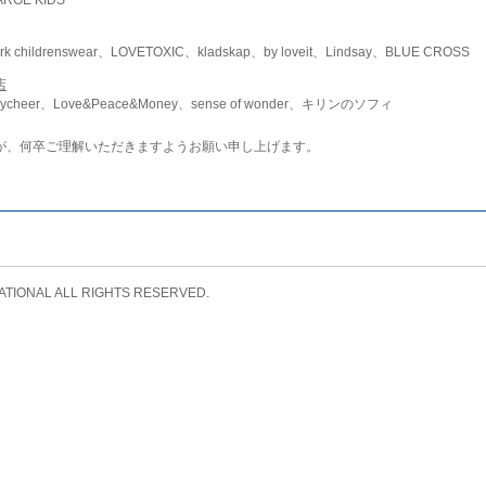
childrenswear、LOVETOXIC、kladskap、by loveit、Lindsay、BLUE CROSS
店
ycheer、Love&Peace&Money、sense of wonder、キリンのソフィ
が、何卒ご理解いただきますようお願い申し上げます。