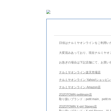
日頃はナルミヤオンラインをご利用い
大変混みあっており、現在ナルミヤオ
お急ぎの場合は下記店舗にて、お買い
ナルミヤオンライン楽天市場店
ナルミヤオンライン Yahoo!ショッピ
ナルミヤオンライン Amazon店
ZOZOTOWN petitmain店
取り扱いブランド：petit main、petit m
ZOZOTOWN X-girl Stages店
取り扱いブランド：X-girl Stages、XLA