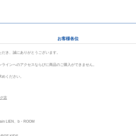
お客様各位
ただき、誠にありがとうございます。
ンラインへのアクセスならびに商品のご購入ができません。
求めください。
ング店
ain LIEN、b・ROOM
RGE KIDS