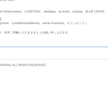
childrenswear、LOVETOXIC、kladskap、by loveit、Lindsay、BLUE CROSS
店
ycheer、Love&Peace&Money、sense of wonder、キリンのソフィ
が、何卒ご理解いただきますようお願い申し上げます。