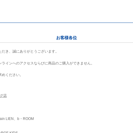
お客様各位
ただき、誠にありがとうございます。
ンラインへのアクセスならびに商品のご購入ができません。
求めください。
ング店
ain LIEN、b・ROOM
RGE KIDS