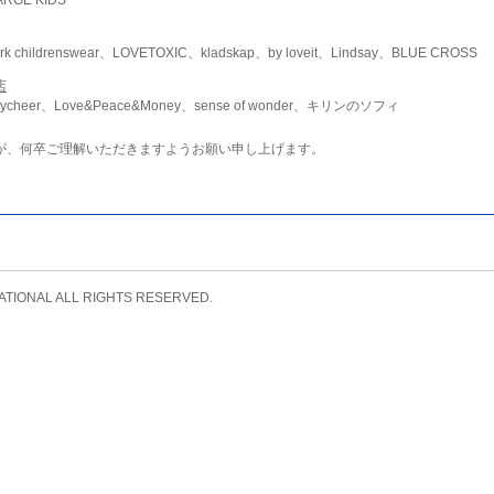
childrenswear、LOVETOXIC、kladskap、by loveit、Lindsay、BLUE CROSS
店
ycheer、Love&Peace&Money、sense of wonder、キリンのソフィ
が、何卒ご理解いただきますようお願い申し上げます。