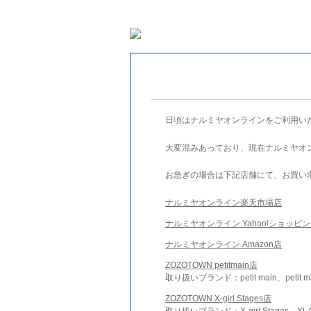
日頃はナルミヤオンラインをご利用い
大変混みあっており、現在ナルミヤオ
お急ぎの場合は下記店舗にて、お買い
ナルミヤオンライン楽天市場店
ナルミヤオンライン Yahoo!ショッピ
ナルミヤオンライン Amazon店
ZOZOTOWN petitmain店
取り扱いブランド：petit main、petit m
ZOZOTOWN X-girl Stages店
取り扱いブランド：X-girl Stages、XLA