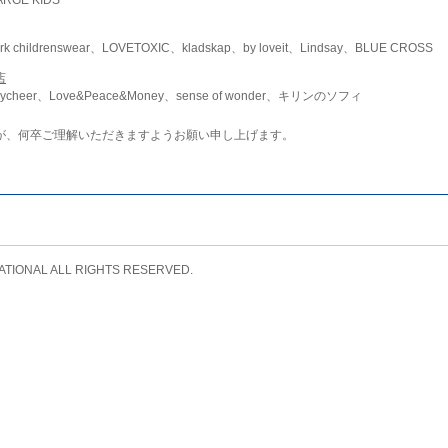
childrenswear、LOVETOXIC、kladskap、by loveit、Lindsay、BLUE CROSS
店
ycheer、Love&Peace&Money、sense of wonder、キリンのソフィ
が、何卒ご理解いただきますようお願い申し上げます。