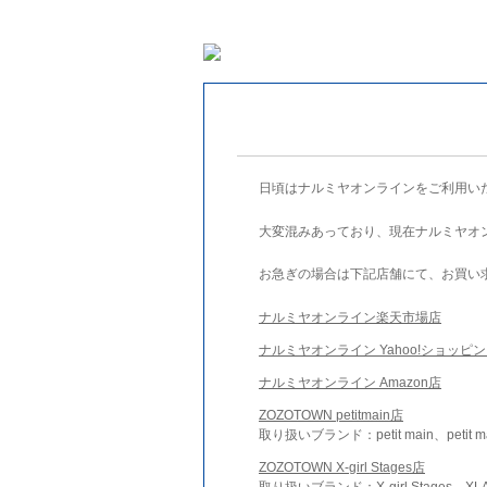
日頃はナルミヤオンラインをご利用い
大変混みあっており、現在ナルミヤオ
お急ぎの場合は下記店舗にて、お買い
ナルミヤオンライン楽天市場店
ナルミヤオンライン Yahoo!ショッピ
ナルミヤオンライン Amazon店
ZOZOTOWN petitmain店
取り扱いブランド：petit main、petit m
ZOZOTOWN X-girl Stages店
取り扱いブランド：X-girl Stages、XLA