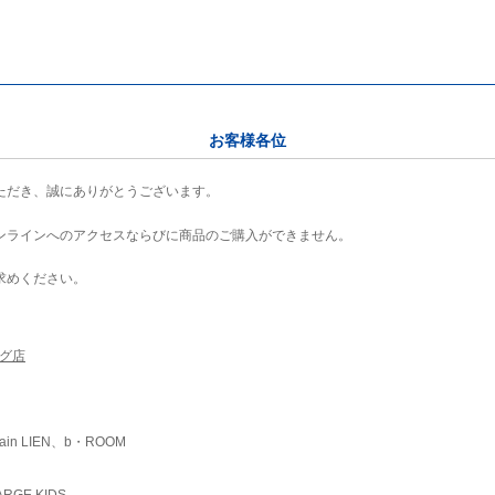
お客様各位
ただき、誠にありがとうございます。
ンラインへのアクセスならびに商品のご購入ができません。
求めください。
ング店
ain LIEN、b・ROOM
RGE KIDS