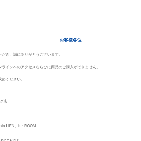
お客様各位
ただき、誠にありがとうございます。
ンラインへのアクセスならびに商品のご購入ができません。
求めください。
ング店
ain LIEN、b・ROOM
RGE KIDS