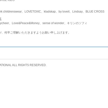
childrenswear、LOVETOXIC、kladskap、by loveit、Lindsay、BLUE CROSS
店
ycheer、Love&Peace&Money、sense of wonder、キリンのソフィ
が、何卒ご理解いただきますようお願い申し上げます。