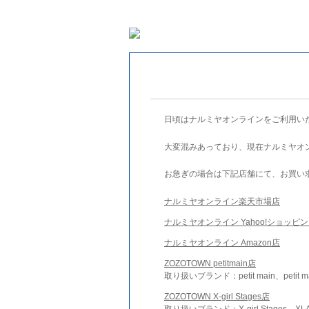
日頃はナルミヤオンラインをご利用い
大変混みあっており、現在ナルミヤオ
お急ぎの場合は下記店舗にて、お買い
ナルミヤオンライン楽天市場店
ナルミヤオンライン Yahoo!ショッピ
ナルミヤオンライン Amazon店
ZOZOTOWN petitmain店
取り扱いブランド：petit main、petit m
ZOZOTOWN X-girl Stages店
取り扱いブランド：X-girl Stages、XLA