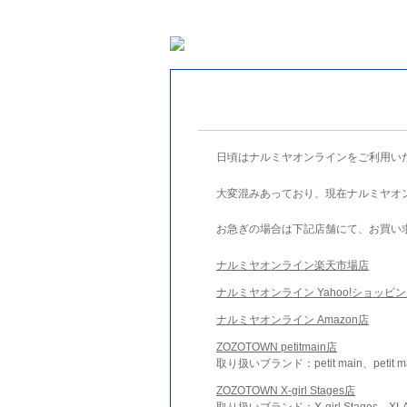
日頃はナルミヤオンラインをご利用い
大変混みあっており、現在ナルミヤオ
お急ぎの場合は下記店舗にて、お買い
ナルミヤオンライン楽天市場店
ナルミヤオンライン Yahoo!ショッピ
ナルミヤオンライン Amazon店
ZOZOTOWN petitmain店
取り扱いブランド：petit main、petit m
ZOZOTOWN X-girl Stages店
取り扱いブランド：X-girl Stages、XLA