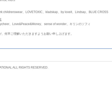
childrenswear、LOVETOXIC、kladskap、by loveit、Lindsay、BLUE CROSS
店
ycheer、Love&Peace&Money、sense of wonder、キリンのソフィ
が、何卒ご理解いただきますようお願い申し上げます。