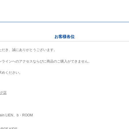
お客様各位
ただき、誠にありがとうございます。
ンラインへのアクセスならびに商品のご購入ができません。
求めください。
ング店
ain LIEN、b・ROOM
RGE KIDS