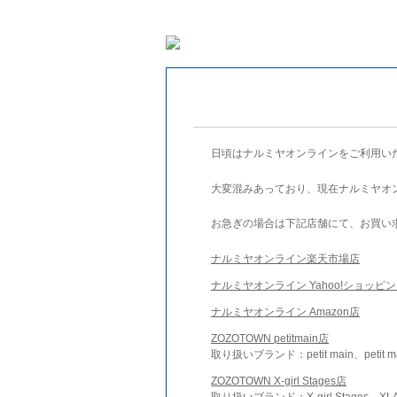
日頃はナルミヤオンラインをご利用い
大変混みあっており、現在ナルミヤオ
お急ぎの場合は下記店舗にて、お買い
ナルミヤオンライン楽天市場店
ナルミヤオンライン Yahoo!ショッピ
ナルミヤオンライン Amazon店
ZOZOTOWN petitmain店
取り扱いブランド：petit main、petit m
ZOZOTOWN X-girl Stages店
取り扱いブランド：X-girl Stages、XLA