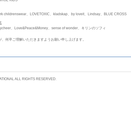
childrenswear、LOVETOXIC、kladskap、by loveit、Lindsay、BLUE CROSS
店
ycheer、Love&Peace&Money、sense of wonder、キリンのソフィ
が、何卒ご理解いただきますようお願い申し上げます。