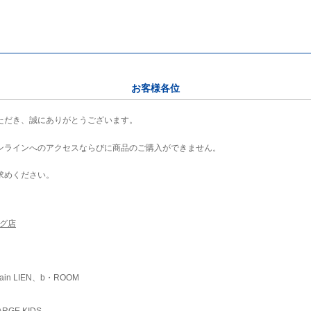
お客様各位
ただき、誠にありがとうございます。
ンラインへのアクセスならびに商品のご購入ができません。
求めください。
ング店
ain LIEN、b・ROOM
RGE KIDS