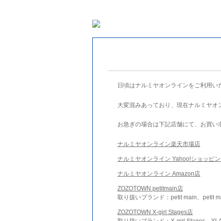
日頃はナルミヤオンラインをご利用い
大変混みあっており、現在ナルミヤオ
お急ぎの場合は下記店舗にて、お買い
ナルミヤオンライン楽天市場店
ナルミヤオンライン Yahoo!ショッピ
ナルミヤオンライン Amazon店
ZOZOTOWN petitmain店
取り扱いブランド：petit main、petit m
ZOZOTOWN X-girl Stages店
取り扱いブランド：X-girl Stages、XLA