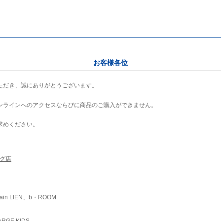
お客様各位
ただき、誠にありがとうございます。
ンラインへのアクセスならびに商品のご購入ができません。
求めください。
ング店
ain LIEN、b・ROOM
RGE KIDS