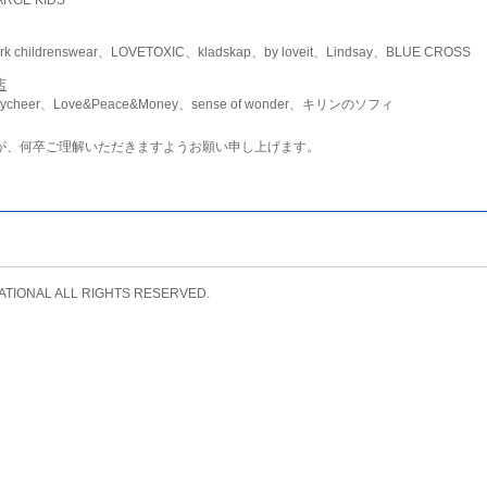
childrenswear、LOVETOXIC、kladskap、by loveit、Lindsay、BLUE CROSS
店
ycheer、Love&Peace&Money、sense of wonder、キリンのソフィ
が、何卒ご理解いただきますようお願い申し上げます。