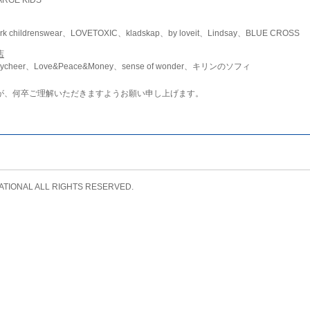
childrenswear、LOVETOXIC、kladskap、by loveit、Lindsay、BLUE CROSS
店
ycheer、Love&Peace&Money、sense of wonder、キリンのソフィ
が、何卒ご理解いただきますようお願い申し上げます。