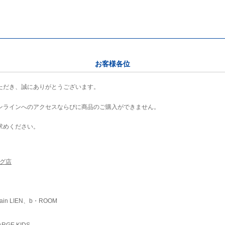
お客様各位
ただき、誠にありがとうございます。
ンラインへのアクセスならびに商品のご購入ができません。
求めください。
ング店
ain LIEN、b・ROOM
RGE KIDS