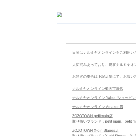
日頃はナルミヤオンラインをご利用い
大変混みあっており、現在ナルミヤオ
お急ぎの場合は下記店舗にて、お買い
ナルミヤオンライン楽天市場店
ナルミヤオンライン Yahoo!ショッピ
ナルミヤオンライン Amazon店
ZOZOTOWN petitmain店
取り扱いブランド：petit main、petit m
ZOZOTOWN X-girl Stages店
取り扱いブランド：X-girl Stages、XLA